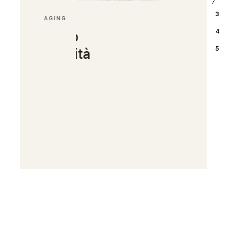
PACKAGING
Disegniamo
sapori unici